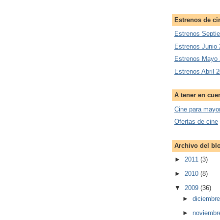
Estrenos de ci
Estrenos Septi
Estrenos Junio
Estrenos Mayo
Estrenos Abril 
A tener en cue
Cine para mayo
Ofertas de cine
Archivo del bl
►
2011
(3)
►
2010
(8)
▼
2009
(36)
►
diciembr
►
noviembr