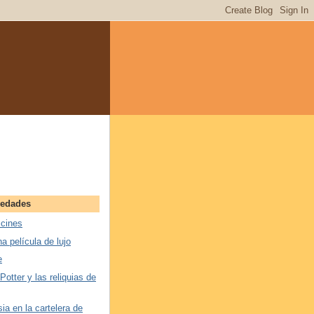
vedades
 cines
na película de lujo
e
 Potter y las reliquias de
ia en la cartelera de