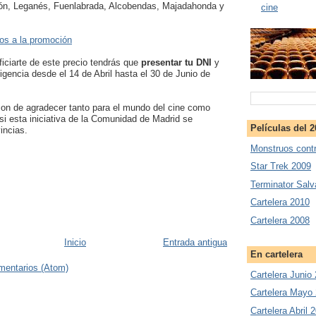
ón, Leganés, Fuenlabrada, Alcobendas, Majadahonda y
cine
dos a la promoción
iciarte de este precio tendrás que
presentar tu DNI
y
igencia desde el 14 de Abril hasta el 30 de Junio de
 son de agradecer tanto para el mundo del cine como
si esta iniciativa de la Comunidad de Madrid se
Películas del 
incias.
Monstruos contr
Star Trek 2009
Terminator Salv
Cartelera 2010
Cartelera 2008
Inicio
Entrada antigua
En cartelera
mentarios (Atom)
Cartelera Junio
Cartelera Mayo
Cartelera Abril 