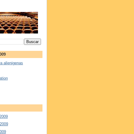
2009
a alienigenas
ation
 2009
 2009
2009