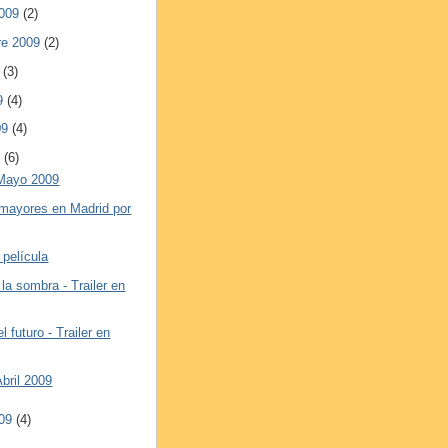
2009
(2)
re 2009
(2)
9
(3)
09
(4)
09
(4)
9
(6)
Mayo 2009
 mayores en Madrid por
 película
la sombra - Trailer en
l futuro - Trailer en
Abril 2009
009
(4)