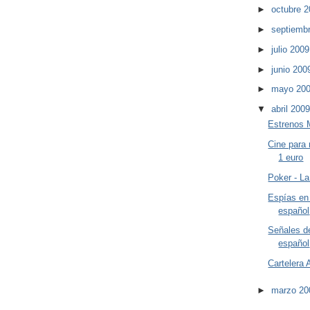
►
octubre 
►
septiemb
►
julio 200
►
junio 20
►
mayo 20
▼
abril 200
Estrenos 
Cine para
1 euro
Poker - La
Espías en 
español
Señales de
español
Cartelera 
►
marzo 2