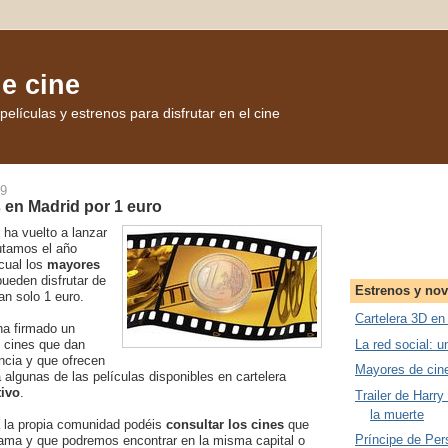
de cine
elículas y estrenos para disfrutar en el cine
09
 en Madrid por 1 euro
ha vuelto a lanzar
rutamos el año
cual los
mayores
ueden disfrutar de
Estrenos y no
tan solo 1 euro.
Cartelera 3D en
ha firmado un
La red social: u
e cines que dan
incia y que ofrecen
Mayores de cin
 a algunas de las películas disponibles en cartelera
tivo
.
Trailer de Harry
la muerte
ca la propia comunidad podéis
consultar los cines
que
Príncipe de Pers
rama y que podremos encontrar en la misma capital o