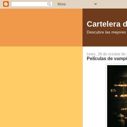
Cartelera 
Descubre las mejores p
lunes, 26 de octubre de
Películas de vampi