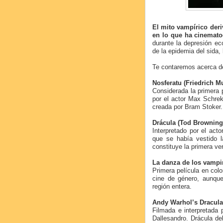
El mito vampírico deri
en lo que ha cinematog
durante la depresión e
de la epidemia del sida,
Te contaremos acerca d
Nosferatu (Friedrich M
Considerada la primera p
por el actor Max Schrek
creada por Bram Stoker.
Drácula (Tod Browning
Interpretado por el act
que se había vestido l
constituye la primera ve
La danza de los vampi
Primera película en col
cine de género, aunqu
región entera.
Andy Warhol’s Dracula 
Filmada e interpretada
Dallesandro. Drácula d