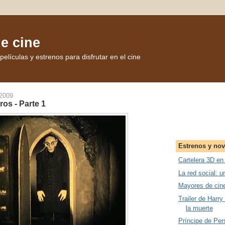
de cine
elículas y estrenos para disfrutar en el cine
 2009
ros - Parte 1
Estrenos y no
Cartelera 3D en
La red social: u
Mayores de cin
Trailer de Harry
la muerte
Príncipe de Pers