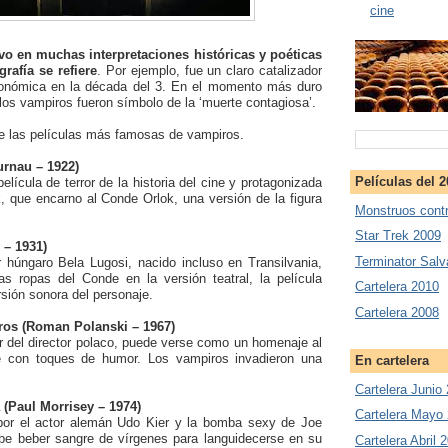
cine
vo en muchas interpretaciones históricas y poéticas
rafía se refiere
. Por ejemplo, fue un claro catalizador
conómica en la década del 3. En el momento más duro
 los vampiros fueron símbolo de la ‘muerte contagiosa’.
e las películas más famosas de vampiros.
urnau – 1922)
Películas del 
elícula de terror de la historia del cine y protagonizada
, que encarno al Conde Orlok, una versión de la figura
Monstruos contr
Star Trek 2009
 – 1931)
Terminator Salv
or húngaro Bela Lugosi, nacido incluso en Transilvania,
as ropas del Conde en la versión teatral, la película
Cartelera 2010
rsión sonora del personaje.
Cartelera 2008
ros (Roman Polanski – 1967)
or del director polaco, puede verse como un homenaje al
e con toques de humor. Los vampiros invadieron una
En cartelera
Cartelera Junio
(Paul Morrisey – 1974)
Cartelera Mayo
 por el actor alemán Udo Kier y la bomba sexy de Joe
ebe beber sangre de vírgenes para languidecerse en su
Cartelera Abril 