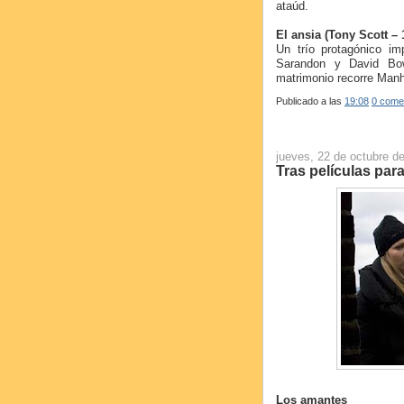
ataúd.
El ansia (Tony Scott – 
Un trío protagónico im
Sarandon y David Bow
matrimonio recorre Man
Publicado a las
19:08
0 come
jueves, 22 de octubre d
Tras películas pa
Los amantes