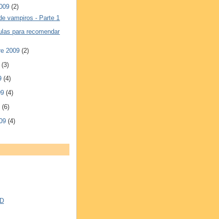
2009
(2)
de vampiros - Parte 1
culas para recomendar
re 2009
(2)
9
(3)
09
(4)
09
(4)
9
(6)
009
(4)
VD