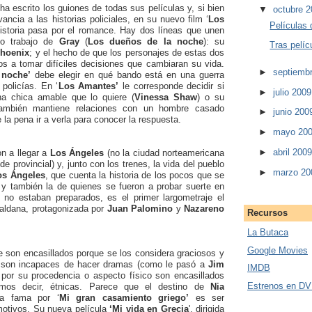
ha escrito los guiones de todas sus películas y, si bien
▼
octubre 
ancia a las historias policiales, en su nuevo film ‘
Los
Películas 
historia pasa por el romance. Hay dos líneas que unen
mo trabajo de
Gray
(
Los dueños de la noche
): su
Tras pelí
hoenix
; y el hecho de que los personajes de estas dos
os a tomar difíciles decisiones que cambiaran su vida.
►
septiemb
 noche’
debe elegir en qué bando está en una guerra
 policías. En ‘
Los Amantes’
le corresponde decidir si
►
julio 200
a chica amable que lo quiere (
Vinessa Shaw
) o su
ambién mantiene relaciones con un hombre casado
►
junio 20
e la pena ir a verla para conocer la respuesta.
►
mayo 20
►
abril 200
on a llegar a
Los Ángeles
(no la ciudad norteamericana
e provincial) y, junto con los trenes, la vida del pueblo
►
marzo 2
os
Ángeles
, que cuenta la historia de los pocos que se
 y también la de quienes se fueron a probar suerte en
 no estaban preparados, es el primer largometraje el
Baldana, protagonizada por
Juan Palomino
y
Nazareno
Recursos
La Butaca
Google Movies
 son encasillados porque se los considera graciosos y
 son incapaces de hacer dramas (como le pasó a
Jim
IMDB
 por su procedencia o aspecto físico son encasillados
Estrenos en D
amos decir, étnicas. Parece que el destino de
Nia
a fama por ‘
Mi gran casamiento griego’
es ser
otivos. Su nueva película
‘Mi vida en Grecia
', dirigida