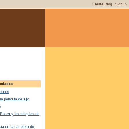
vedades
 cines
na película de lujo
e
 Potter y las reliquias de
ia en la cartelera de