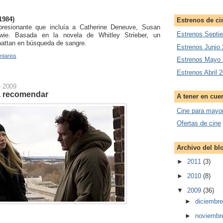
1984)
Estrenos de ci
presionante que incluía a Catherine Deneuve, Susan
Estrenos Septi
ie. Basada en la novela de Whitley Strieber, un
hattan en búsqueda de sangre.
Estrenos Junio
ntarios
Estrenos Mayo
Estrenos Abril 
e 2009
ra recomendar
A tener en cue
Cine para mayo
Ofertas de cine
Archivo del bl
►
2011
(3)
►
2010
(8)
▼
2009
(36)
►
diciembr
►
noviembr