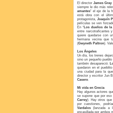
El director
James Gray
siempre le dio más relev
amantes’
el eje de la 
está obra con el últi
protagonista,
Joaquín
P
películas se ven forzad
En
‘Los dueños de la
entre narcotraficantes y
quiere quedarse con un
hermana vecina que t
(
Gwyneth Paltron
). Val
Los Ángeles
Un día, los trenes dejar
sino un pequeño pueblo d
también desapareció.
L
quedaron en el pueblito
una ciudad para la que
director y escritor Jun 
Casero
.
Mi vida en Grecia
Hay algunos actores que
se supone que por eso
Carrey
). Hay otros que
por cuestiones, podrí
Vardalos
(lanzada a l
encasillada por ambos m