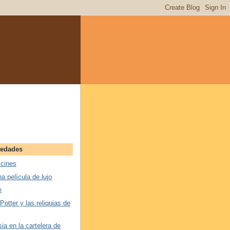
vedades
 cines
na película de lujo
e
 Potter y las reliquias de
ia en la cartelera de