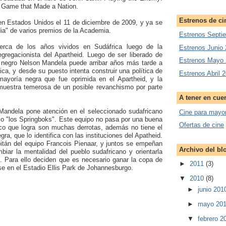
 Game that Made a Nation.
Estrenos de ci
n Estados Unidos el 11 de diciembre de 2009, y ya se
ia" de varios premios de la Academia.
Estrenos Septi
erca de los años vividos en Sudáfrica luego de la
Estrenos Junio
egregacionista del Apartheid. Luego de ser liberado de
Estrenos Mayo
er negro Nelson Mandela puede arribar años más tarde a
ica, y desde su puesto intenta construir una política de
Estrenos Abril 
 mayoría negra que fue oprimida en el Apartheid, y la
muestra temerosa de un posible revanchismo por parte
A tener en cue
 Mandela pone atención en el seleccionado sudafricano
Cine para mayo
o "los Springboks". Este equipo no pasa por una buena
Ofertas de cine
ico que logra son muchas derrotas, además no tiene el
ra, que lo identifica con las instituciones del Apatheid.
itán del equipo Francois Pienaar, y juntos se empeñan
Archivo del bl
iar la mentalidad del pueblo sudafricano y orientarla
l. Para ello deciden que es necesario ganar la copa de
►
2011
(3)
arse en el Estadio Ellis Park de Johannesburgo.
▼
2010
(8)
►
junio 20
►
mayo 20
▼
febrero 