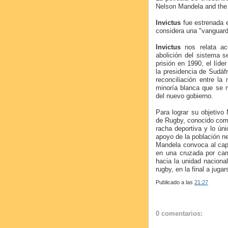
Nelson Mandela and the
Invictus
fue estrenada e
considera una "vanguard
Invictus
nos relata ac
abolición del sistema s
prisión en 1990, el líd
la presidencia de Sudáfr
reconciliación entre la
minoría blanca que se 
del nuevo gobierno.
Para lograr su objetivo
de Rugby, conocido com
racha deportiva y lo ún
apoyo de la población neg
Mandela convoca al cap
en una cruzada por camb
hacia la unidad naciona
rugby, en la final a jug
Publicado a las
21:27
0 comentarios: