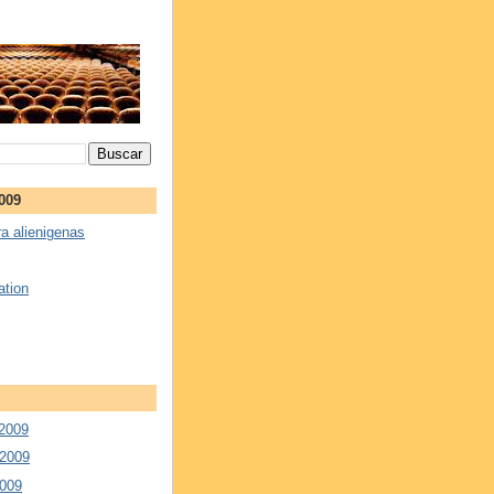
2009
a alienigenas
ation
 2009
 2009
2009