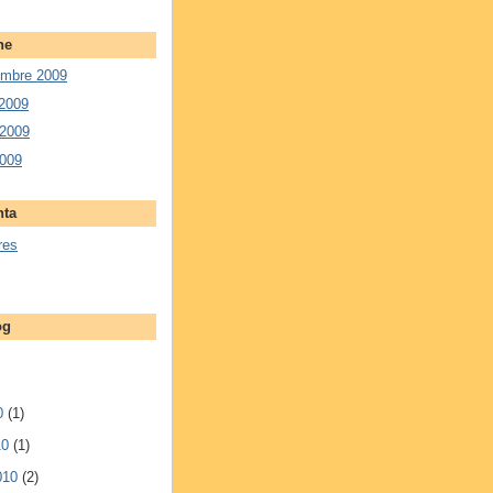
ne
embre 2009
 2009
 2009
2009
nta
res
og
10
(1)
10
(1)
2010
(2)